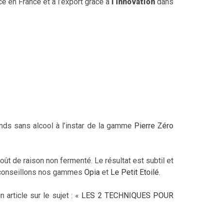
ce en France et à l’export grâce à
l’innovation
dans
nds sans alcool à l’instar de la gamme
Pierre Zéro
ût de raison non fermenté. Le résultat est subtil et
s conseillons nos gammes
Opia
et
Le Petit Etoilé
.
article sur le sujet : «
LES 2 TECHNIQUES POUR