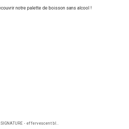
couvrir notre palette de boisson sans alcool !
PIERRE ZERO SIGNATURE - effervescent blanc - Boisson sans alcool - 75 cl