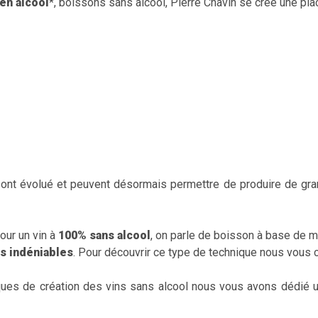
 en alcool
*, boissons sans alcool, Pierre Chavin se crée une pla
ont évolué et peuvent désormais permettre de produire de gra
our un vin à
100% sans alcool
, on parle de boisson à base de mo
ts indéniables
. Pour découvrir ce type de technique nous vou
ques de création des vins sans alcool nous vous avons dédié un 