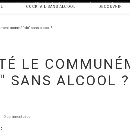
Livraison Offerte dès 65€ (France métropolitaine)
OL
COCKTAIL SANS ALCOOL
DÉCOUVRIR
ment nommé "vin" sans alcool ?
NTÉ LE COMMUNÉ
" SANS ALCOOL ?
0 commentaires