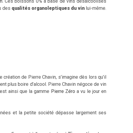
n.
Ces boissons 0% à base de vins désalcoolisés
ès des
qualités organoleptiques du vin
lui-même.
 création de Pierre Chavin, s’imagine dès lors qu’il
nt plus boire d’alcool. Pierre Chavin négoce de vin
’est ainsi que la gamme
Pierre Zéro
a vu le jour en
nnées et la petite société dépasse largement ses