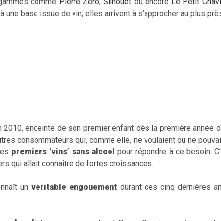
tes gammes comme
Pierre Zéro
,
Silhouet
ou encore
Le Petit Chavi
à une base issue de vin, elles arrivent à s’approcher au plus pr
en 2010, enceinte de son premier enfant dès la première année de
utres consommateurs qui, comme elle, ne voulaient ou ne pouvaie
 ses
premiers ‘vins’ sans alcool
pour répondre à ce besoin. C
rs qui allait connaître de fortes croissances.
onnaît un
véritable engouement
durant ces cinq dernières a