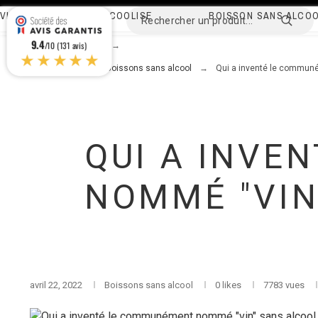
VIN DE FRANCE DÉSALCOOLISÉ
BOISSON SANS ALCO
9.4
/10 (131 avis)
★★★★★
Pierre Chavin
Blog
Boissons sans alcool
Qui a inventé le communé
QUI A INVE
NOMMÉ "VIN
avril 22, 2022
Boissons sans alcool
0
likes
7783 vues