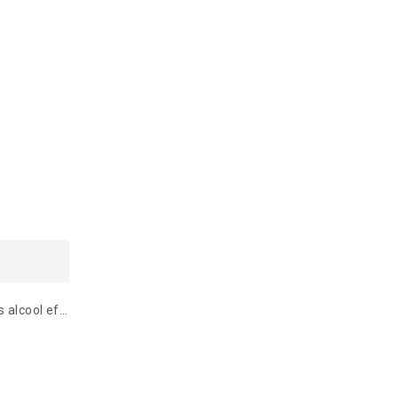
FLORENTINA Spritz - Boisson sans alcool effervescent 750ml