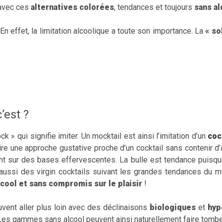
 avec ces
alternatives colorées
, tendances et toujours
sans al
En effet, la limitation alcoolique a toute son importance. La
« so
’est ?
k » qui signifie imiter. Un mocktail est ainsi l’imitation d’un
coc
duire une approche gustative proche d’un cocktail sans contenir d’
nt sur des bases effervescentes. La bulle est tendance puis
e aussi des virgin cocktails suivant les grandes tendances du m
cool et sans compromis sur le plaisir
!
uvent aller plus loin avec des déclinaisons
biologiques
et
hyp
 Les gammes sans alcool peuvent ainsi naturellement faire tomber