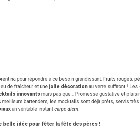
orentina
pour répondre à ce besoin grandissant.
Fruits rouges
,
pê
peu de fraîcheur et une
jolie décoration
au verre suffiront ! Les
ktails innovants
mais pas que… Promesse gustative et plaisir 
eilleurs bartenders, les mocktails sont déjà prêts, servis très fr
iaux
un véritable instant
carpe diem
.
 belle idée pour fêter la fête des pères !