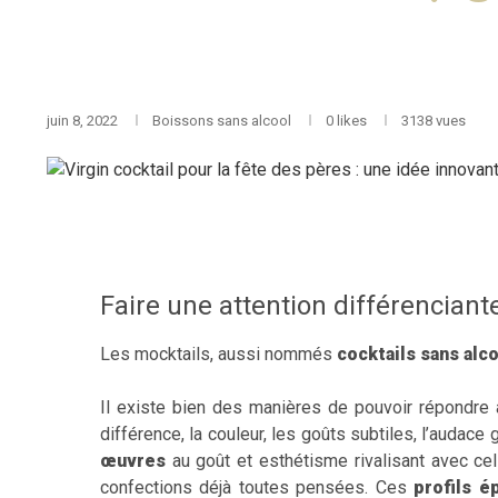
juin 8, 2022
Boissons sans alcool
0
likes
3138 vues
Faire une attention différenciant
Les mocktails, aussi nommés
cocktails sans alc
Il existe bien des manières de pouvoir répondre 
différence, la couleur, les goûts subtiles, l’audac
œuvres
au goût et esthétisme rivalisant avec cel
confections déjà toutes pensées. Ces
profils é