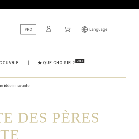
PRO
Language
QUIZ
COUVRIR
QUE CHOISIR ?
une idée innovante
TE DES PÈRES
NTE