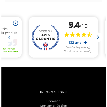
Volume D'alcool
0%
Température De
6° à 8°C
Service
Arômes
Spritz
Taux De Sucre
7,5 g / 100ml
INFORMATIONS
Livraison
Mentions légales