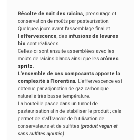
Récolte de nuit des raisins,
pressurage et
conservation de moûts par pasteurisation.
Marque
Florentina
Quelques jours avant l'assemblage final et
10
Référence
PFFLORE00-00027
l'effervescence
, des
infusions de levures
/
10
En stock
169 Produits
VOIR
bio
sont réalisées.
L'ATTESTATION
Basé sur 1 avis
Celles-ci sont ensuite assemblées avec les
Contrôle & qualité
moûts de raisins blancs ainsi que les
arômes
spritz
.
L'ensemble de ces composants apporte la
Méthode De
Boisson non
Trier par
date décroissante
complexité à Florentina.
L'effervescence est
Fabrication
fermentée
obtenue par adjonction de gaz carbonique
Aude R.
naturel à très basse température.
Format
75 cl
Publié le 7/3/26, 5:56 PM
(Date de commande :
La bouteille passe dans un tunnel de
6/28/2026)
Couleur
Cocktail sans alcool
pasteurisation afin de stabiliser le produit ; cela
Je goûte ce soir avec mes invités
permet de s'affranchir de l'utilisation de
Température De
En dessous de 10°
conservateurs et de sulfites
(produit vegan et
Garde
sans sulfites ajoutés)
.