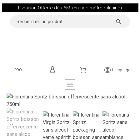
Livraison Offerte dès 65€ (France métropolitaine)
PRO
Language