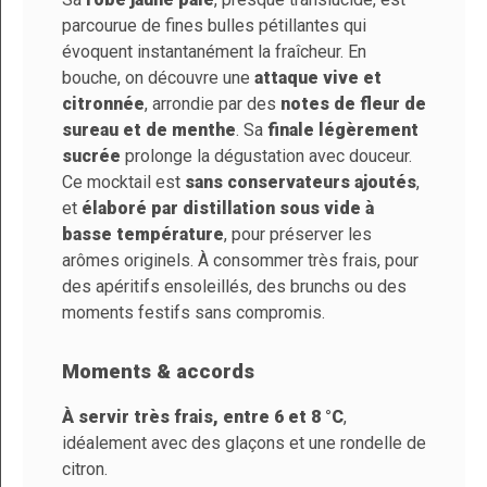
L'ATTESTATION
Basé sur 2 avis
parcourue de fines bulles pétillantes qui
Contrôle & qualité
évoquent instantanément la fraîcheur. En
bouche, on découvre une
attaque vive et
citronnée
, arrondie par des
notes de fleur de
Méthode De
Boisson à base de
Trier par
date décroissante
sureau et de menthe
. Sa
finale légèrement
Fabrication
vin désalcoolisé
sucrée
prolonge la dégustation avec douceur.
Alain B.
Ce mocktail est
sans conservateurs ajoutés
,
Format
75 cl
Publié le 7/25/26, 7:28 PM
(Date de commande
et
élaboré par distillation sous vide à
: 7/20/2026)
Couleur
Cocktail sans alcool
basse température
, pour préserver les
Très bon.
arômes originels. À consommer très frais, pour
Volume D'alcool
Inférieur à 0,5%
des apéritifs ensoleillés, des brunchs ou des
moments festifs sans compromis.
Température De
6° à 8°C
Christelle S.
Service
Publié le 6/14/26, 3:08 PM
(Date de commande
: 6/9/2026)
Moments & accords
Arômes
Spritz
RAS
À servir très frais, entre 6 et 8 °C
,
Taux De Sucre
7,5 g / 100ml
idéalement avec des glaçons et une rondelle de
citron.