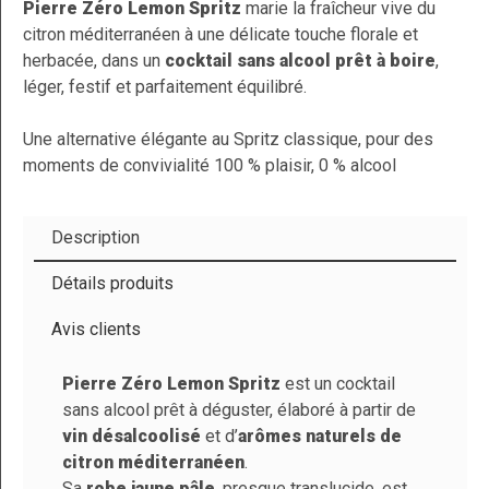
Pierre Zéro Lemon Spritz
marie la fraîcheur vive du
(2 avis)
citron méditerranéen à une délicate touche florale et
herbacée, dans un
cocktail sans alcool prêt à boire
,
léger, festif et parfaitement équilibré.
Une alternative élégante au Spritz classique, pour des
moments de convivialité 100 % plaisir, 0 % alcool
Description
Détails produits
Avis clients
Pierre Zéro Lemon Spritz
est un cocktail
sans alcool prêt à déguster, élaboré à partir de
Marque
Pierre Zéro
vin désalcoolisé
et d’
arômes naturels de
9
Référence
PFPIZE00-00240
citron méditerranéen
.
/
10
En stock
670 Produits
VOIR
Sa
robe jaune pâle
, presque translucide, est