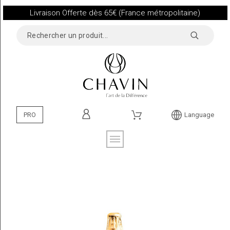
Livraison Offerte dès 65€ (France métropolitaine)
PRO
Language