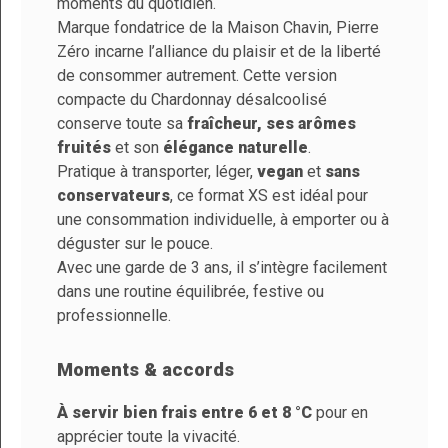
moments du quotidien.
10
Référence
PFPIZE00-00246
Fiche produit PZ Chardonnay
Marque fondatrice de la Maison Chavin, Pierre
/
10
En stock
78 Produits
VOIR
Zéro incarne l’alliance du plaisir et de la liberté
L'ATTESTATION
Basé sur 1 avis
de consommer autrement. Cette version
Contrôle & qualité
compacte du Chardonnay désalcoolisé
conserve toute sa
fraîcheur, ses arômes
fruités
et son
élégance naturelle
.
Méthode De
Boisson à base de
Trier par
date décroissante
Pratique à transporter, léger,
vegan
et
sans
Fabrication
vin désalcoolisé
conservateurs
, ce format XS est idéal pour
Catherine G.
une consommation individuelle, à emporter ou à
Format
20 cl
Publié le 3/22/26, 2:31 PM
(Date de commande
déguster sur le pouce.
: 12/29/2025)
Couleur
Blanc
Avec une garde de 3 ans, il s’intègre facilement
Parfait. Petit contenant pour petit buveur.
dans une routine équilibrée, festive ou
Cépages
Chardonnay
Bouchon facile pour main affaiblies.
professionnelle.
Température De
Constante, entre 10°
Garde
et 12°
Moments & accords
Volume D'alcool
0%
À servir bien frais entre 6 et 8 °C
pour en
apprécier toute la vivacité.
Température De
6° à 8°C