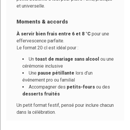
et universelle.
Garde
Volume D'alcool
0%
Moments & accords
Température De
6° à 8°C
À servir bien frais entre 6 et 8 °C
pour une
Service
effervescence parfaite.
Taux De Sucre
4,5 g / 100ml
Le format 20 cl est idéal pour :
Un
toast de mariage sans alcool
ou une
cérémonie inclusive
Une
pause pétillante
lors d’un
événement pro ou familial
Accompagner des
petits-fours
ou des
desserts fruités
Un petit format festif, pensé pour inclure chacun
dans la célébration.