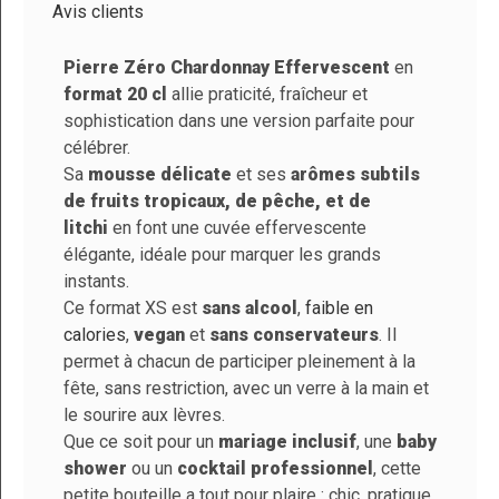
Avis clients
Pierre Zéro Chardonnay Effervescent
en
format 20 cl
allie praticité, fraîcheur et
Marque
Pierre Zéro
sophistication dans une version parfaite pour
10
Référence
PFPIZE00-00114
Fiche produit PZ Chardonnay Eff.
célébrer.
/
10
En stock
290 Produits
VOIR
Sa
mousse délicate
et ses
arômes subtils
L'ATTESTATION
Basé sur 1 avis
de fruits tropicaux, de pêche, et de
Contrôle & qualité
litchi
en font une cuvée effervescente
élégante, idéale pour marquer les grands
instants.
Méthode De
Boisson à base de
Trier par
date décroissante
Ce format XS est
sans alcool
,
faible en
Fabrication
vin désalcoolisé
calories
,
vegan
et
sans conservateurs
. Il
Catherine G.
permet à chacun de participer pleinement à la
Format
20 cl
Publié le 3/22/26, 2:32 PM
(Date de commande
fête, sans restriction, avec un verre à la main et
: 12/29/2025)
Couleur
Blanc Effervescent
le sourire aux lèvres.
Un peu trop sucré. Ressemble trop a une
Que ce soit pour un
mariage inclusif
, une
baby
Cépages
Chardonnay
limonade à mon goût.
shower
ou un
cocktail professionnel
, cette
petite bouteille a tout pour plaire : chic, pratique
Température De
En dessous de 10°