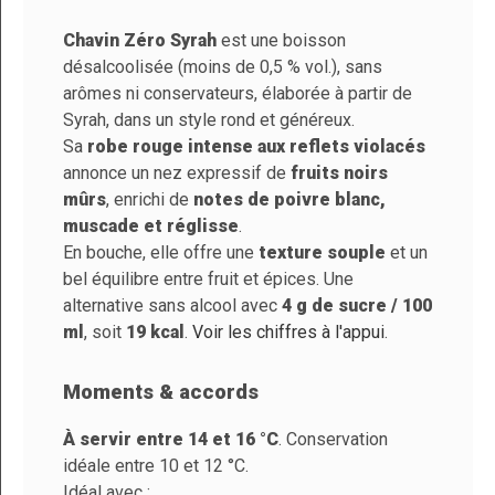
Chavin Zéro Syrah
est une boisson
désalcoolisée (moins de 0,5 % vol.), sans
Marque
Chavin Zéro
arômes ni conservateurs, élaborée à partir de
Référence
PFCHZE00-00025
Syrah, dans un style rond et généreux.
En stock
932 Produits
Sa
robe rouge intense aux reflets violacés
annonce un nez expressif de
fruits noirs
mûrs
, enrichi de
notes de poivre blanc,
muscade et réglisse
.
En bouche, elle offre une
texture souple
et un
Méthode De
Boisson à base de
bel équilibre entre fruit et épices. Une
Fabrication
vin désalcoolisé
alternative sans alcool avec
4 g de sucre / 100
ml
, soit
19 kcal
.
Voir les chiffres à l'appui
.
Format
75 cl
Couleur
Rouge
Moments & accords
Cépages
Syrah
À servir entre 14 et 16 °C
. Conservation
idéale entre 10 et 12 °C.
Volume D'alcool
0%
Idéal avec :