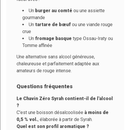
Température De
14° à 16°C
Un
burger au comté
ou une assiette
Service
gourmande
Taux De Sucre
4 g / 100ml
Un
tartare de bœuf
ou une viande rouge
crue
Un
fromage basque
type Ossau-Iraty ou
Tomme affinée
Une alternative sans alcool généreuse,
chaleureuse et parfaitement adaptée aux
amateurs de rouge intense.
Questions fréquentes
Le Chavin Zéro Syrah contient-il de l'alcool
?
C'est une boisson désalcoolisée
à moins de
0,5 % vol.
, élaborée à partir de Syrah.
Quel est son profil aromatique ?