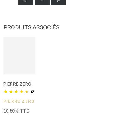
PRODUITS ASSOCIÉS
PIERRE ZERO Chardonnay Effervescent - Boisson sans alcool - 75 cl
(2 avis )
PIERRE ZÉRO
10,50 € TTC