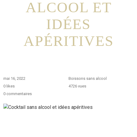
ALCOOL ET
IDÉES
APÉRITIVES
mai 16, 2022
Boissons sans alcool
0
likes
4726 vues
0 commentaires