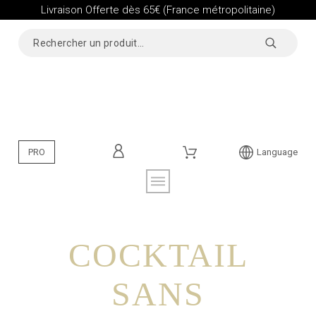
Livraison Offerte dès 65€ (France métropolitaine)
PRO
Language
COCKTAIL
SANS