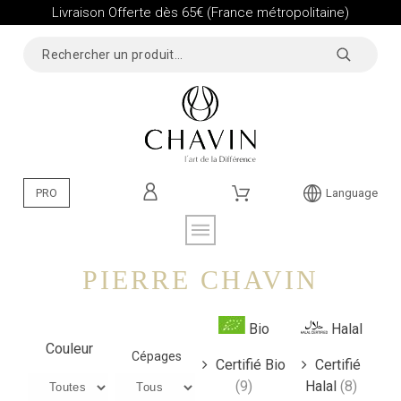
Livraison Offerte dès 65€ (France métropolitaine)
PRO
Language
PIERRE CHAVIN
Bio
Halal
Couleur
Cépages
Certifié Bio
Certifié
(9)
Halal
(8)